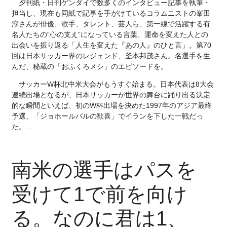
夕刊紙・日刊ゲンダイで数多くのインタビュー記事を執筆・
担当し、現在も同紙で記事を手がけているコラムニストの峯田
淳さんが俳優、歌手、タレント、芸人ら、第一線で活躍する有
名人たちの“心の支え”になっている言葉、運命を変えた人との
出会いを振り返る「人生を変えた『あの人』のひと言」。第70
回は日本サッカー界のレジェンド、釜本邦茂さん。名選手を生
んだ、秘蔵の「おふくろメシ」のエピソードを。
サッカーW杯北中米大会がもうすぐ始まる。日本代表は8大会
連続出場となるが、日本サッカーが世界の舞台に踊り出る決定
的な瞬間といえば、初のW杯出場を決めた1997年のアジア最終
予選、「ジョホールバルの歓喜」でイランを下した一戦だっ
た。…
南米の選手はパスを
受けて1で前を向け
る。なのに君は1、