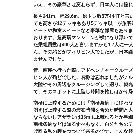
いえ、その豪華さは変わらず、日本人には憧れ
長さ
241m
、幅
29.6m
、総トン数
5
万
444T
と言
ても高さが
12
デッキもあり
5
デッキ以上が旅客
イートや和室スイートなど豪華な部屋もありま
おります。超高層マンションが横になり浮いて
た乗組員数は
490
人と言いますから
1.7
人に一
ん。その殆どがフィリピン人でしたが、日本語
ませんでした。
昔、南極へ行った際にアドベンチャークルーズ
ピン人が殆どでした。名称は忘れましたがノル
大陸やその周辺をクルージングして廻り、観光
て、そのスポットに上陸し時間を推しはかり帰
南極に上陸するためには「南極条約」に従わな
例えば上陸する際の滞在時間を含めた時間と人
ならないしアザラシは
15m
以上離れるとか事細
南極条約などは知るすべもなく、自分たちのテ
げ回る私の脚をつついて来るのです。こんな時