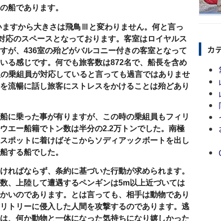
の船であります。
いますから大きさは飛鳥Ⅲと変わりません。何と言っ
対応のスペースとなっております。客室はロイヤルス
カ
すが、
436
室の殆どがバルコニー付きの客室となって
いる感じです。何でも旅客数は
872
名で、船長を含め
人の乗組員が対応していると言っても過言ではありませ
を流暢に話し旅客にストレスをかけることは殆どあり
船に乗った事が有りますが、この時の乗組員もフィリ
ウエー船籍でトン数は半分の
2.2
万トンでした。南極
スポットに着けばそこからソディアックボートを出し
船する船でした。
ければならず、条約に基づいた行動が求められます。
数、上陸して遭遇するペンギンは
5m
以上近づいては
かいのであります。とは言っても、相手は動物であり
リトリーに侵入した人間を攻撃するのであります。逃
は、何か動物と一体になった気持ちになり嬉しかった