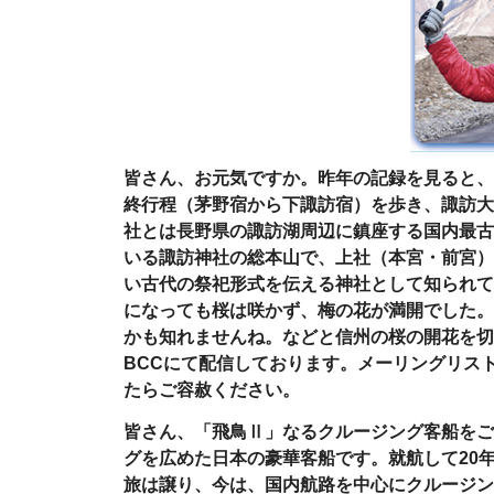
皆さん、お元気ですか。昨年の記録を見ると、
終行程（茅野宿から下諏訪宿）を歩き、諏訪大
社とは長野県の諏訪湖周辺に鎮座する国内最古
いる諏訪神社の総本山で、上社（本宮・前宮）
い古代の祭祀形式を伝える神社として知られて
になっても桜は咲かず、梅の花が満開でした。
かも知れませんね。などと信州の桜の開花を切
BCC
にて配信しております。メーリングリス
たらご容赦ください。
皆さん、「飛鳥Ⅱ」なるクルージング客船をご
グを広めた日本の豪華客船です。就航して
20
旅は譲り、今は、国内航路を中心にクルージン