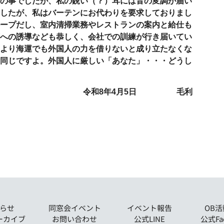
の事でしたが、私の鋭い（？）耳には音の変調が届い
したが、私はバーテンにお代わりを要求しておりまし
ープだし、室内清掃業務やレストランの案内と給仕も
への誘導なども恭しく、会社での訓練が行き届いてい
より海運でも外国人の力を借りないと成り立たなくな
同じですよ。外国人に厳しい「あなた」・・・どうし
令和
8
年
4
月
5
日 毛利
らせ
同窓会イベント
イベント報告
OB
ーカイブ
お問い合わせ
公式LINE
公式Fa