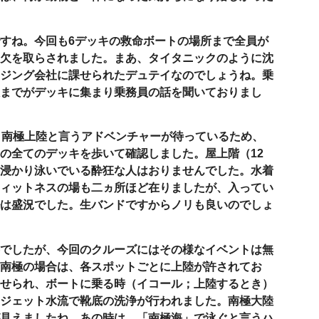
すね。今回も
6
デッキの救命ボートの場所まで全員が
欠を取らされました。まあ、タイタニックのように沈
ジング会社に課せられたデュテイなのでしょうね。乗
までがデッキに集まり乗務員の話を聞いておりまし
、南極上陸と言うアドベンチャーが待っているため、
の全てのデッキを歩いて確認しました。屋上階（
12
浸かり泳いでいる酔狂な人はおりませんでした。水着
ィットネスの場も二ヵ所ほど在りましたが、入ってい
は盛況でした。生バンドですからノリも良いのでしょ
でしたが、今回のクルーズにはその様なイベントは無
南極の場合は、各スポットごとに上陸が許されてお
せられ、ボートに乗る時（イコール；上陸するとき）
ジェット水流で靴底の洗浄が行われました。南極大陸
見えましたね。あの時は、「南極海」で泳ぐと言うハ