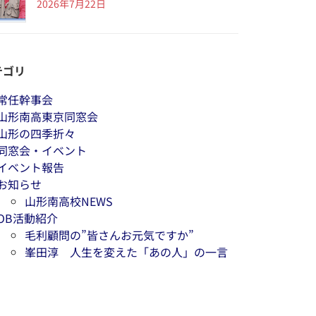
2026年7月22日
テゴリ
常任幹事会
山形南高東京同窓会
山形の四季折々
同窓会・イベント
イベント報告
お知らせ
山形南高校NEWS
OB活動紹介
毛利顧問の”皆さんお元気ですか”
峯田淳 人生を変えた「あの人」の一言