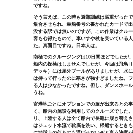
ですね。
そう言えば、この時も避難訓練は厳重だったで
集合させられ、乗船番号の書かれたカードで出
没する訳では無いのですが、この作業はクルー
客も心得たもので、車いすや杖を突いている人
た。真面目ですね。日本人は。
南極でのクルージングは
10
日間ほどでしたが
船内の探検はしませんでしたが、今回は飛鳥Ⅱ
デッキ）には屋外プールがありましたが、水に
は持って行ったのに寒さが強すぎましたね。フ
る人は少なかったですね。但し、ダンスホール
うね。
寄港地ごとにオプションでの旅が出来るとの事
く、船内の施設を利用してのクルーズでした。
り、上陸する人は全て船内で長靴に履き替えさ
はジェット水流で靴底を洗い、帰船するときも
に地球上の何ものも運ばせないぞと言う決意が