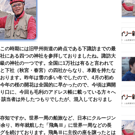
この時期には旧甲州街道の終点である下諏訪までの最
社にある四つの神社を参拝しておりましたね。諏訪大
級の神社の一つです。全国に
1
万社は有ると言われて
と下社（秋宮・春宮）の四社からなり、本殿を持たな
おります。昨年は雪の多い冬でしたので、
4
月の初め
今年の桜の開花は全国的に早かったので、今頃は満開
り口に、今回も毛利のアドレス帳に載っている方々へ
ト該当者は外したつもりでしたが、混入しておりまし
存知ですか。世界一周の船旅など、日本にクルージン
年余り、昨年就航した「飛鳥Ⅲ」に世界一周などの長
グを続けております。飛鳥Ⅲに主役の座を譲ったとは