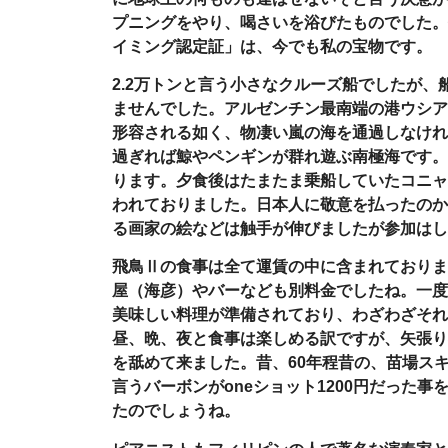
プニングをやり、喝さいを浴びたものでした。
イミング認定証」は、今でも私の宝物です。
2.2
万トンと言う小さなクルーズ船でしたが、
ませんでした。アルゼンチン最南端の港ウシア
形容される如く、物凄い嵐の海を通過しなけれ
過ぎれば鯨やペンギンが群れ遊ぶ南極海です。
ります。夕食後はたまたま乗船していたコニャ
われておりました。日本人に敬意を払ったのか
る画家の絵などは触手が伸びましたが参加はし
飛鳥Ⅱの食事は全て運賃の中に含まれておりま
屋（海彦）やバーなども別料金でしたね。一度
美味しい料理が準備されており、わざわざそれ
昼、晩、夜と食事は楽しめる訳ですが、矢張り
を舐めて来ました。昔、
60
年程昔の、苗場ス
言うバーボンが
one
ショット
1200
円だった事
たのでしょうね。