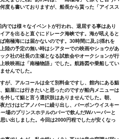
何度も書いておりますが、船長から貰った「アイスス
船内では様々なイベントが行われ、退屈する事はあり
イアを出ると直ぐにドレーク海峡です。海が吼えると
ば南極海には届かないのです。
30
時間に及ぶ揺れを
上陸の予定の無い時はシアターでの映画やショウがあ
ック社の社長の主催となる試飲会やオークションが行
上映映画は「南極物語」でした。航路図や乗船してい
ませんでした。
すが、アルコールは全て別料金ですし、館内にある鮨
、鮨屋には行きたいと思ったのですが船内メニューは
を外して鮨と言う選択肢はありませんでした。朝、
夜だけはピアノバーに繰り出し、バーボンウイスキー
キー場のプリンスホテルのバーで飲んだ
IW
ハーパーと
を思い出しました。今回は
2000
円程でしたが安くなっ