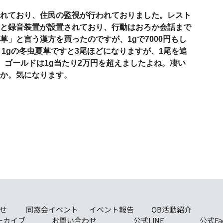
れており、住民の監視が行われておりました。レスト
と録音装置が設置されており、行動はおろか会話まで
草」と言う漢方を買ったのですが、
1g
で
7000
円もし
。
1g
の冬虫夏草ですと
3
尾ほどになりますが、
1
尾を追
、ゴールドは
1g
当たり
2
万円を超えましたよね。凄い
か。気になります。
せ
同窓会イベント
イベント報告
OB活動紹介
ーカイブ
お問い合わせ
公式LINE
公式Fa