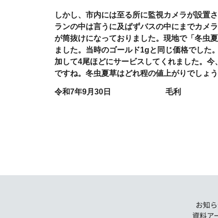
しかし、市内には至る所に監視カメラが設置さ
ランの中は言うに及ばずバスの中にまでカメラ
が筒抜けになっておりました。現地で「冬虫夏
ました。当時のゴールド
1g
と同じ価格でした
加して
4
尾ほどにサービスしてくれました。今
ですね。冬虫夏草はどれ程の値上がりでしょう
令和
7
年
9
月
30
日 毛利
お知ら
資料ア