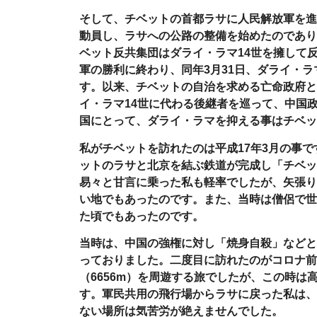
そして、チベットの首都ラサに人民解放軍を進
動員し、ラサへの公路の整備を始めたのであり
ベット反共集団はダライ・ラマ
14
世を擁して
軍の勝利に終わり、同年
3
月
31
日、ダライ・ラ
す。以来、チベットの自治を求める亡命政府と
イ・ラマ
14
世に代わる後継者を巡って、中国
国にとって、ダライ・ラマを抑える事はチベッ
私がチベットを訪れたのは平成
17
年
3
月の事で
ットのラサと北京を結ぶ鉄道が完成し「チベッ
易々と甘言に乗った私も軽率でしたが、矢張り
い地でもあったのです。また、当時は僧侶で世
た頃でもあったのです。
当時は、中国の強権に対し「焼身自殺」などと
っておりました。二度目に訪れたのがコロナ前
（
6656m
）を周遊する旅でしたが、この時は
す。軍民共用の飛行場からラサに戻った私は、
ない場所は気苦労が絶えませんでした。