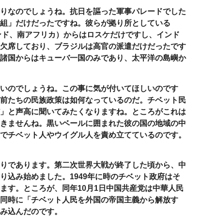
りなのでしょうね。抗日を謳った軍事パレードでした
組」だけだったですね。彼らが拠り所としている
ンド、南アフリカ）からはロスケだけですし、インド
欠席しており、ブラジルは高官の派遣だけだったです
諸国からはキューバ一国のみであり、太平洋の島嶼か
いのでしょうね。この事に気が付いてほしいのです
前たちの民族政策は如何なっているのだ。チベット民
」と声高に聞いてみたくなりますね。ところがこれは
きませんね。黒いベールに囲まれた彼の国の地域の中
でチベット人やウイグル人を責め立てているのです。
りであります。第二次世界大戦が終了した頃から、中
り込み始めました。
1949
年に時のチベット政府はそ
ます。ところが、同年
10
月
1
日中国共産党は中華人民
同時に「チベット人民を外国の帝国主義から解放す
み込んだのです。