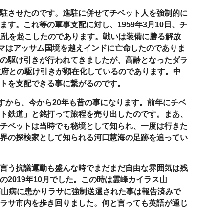
駐させたのです。進駐に併せてチベット人を強制的に
ます。これ等の軍事支配に対し、
1959
年
3
月
10
日、チ
反乱を起こしたのであります。戦いは装備に勝る解放
マはアッサム国境を越えインドに亡命したのでありま
の駆け引きが行われてきましたが、高齢となったダラ
政府との駆け引きが顕在化しているのであります。中
トを支配できる事に繋がるのです。
すから、今から
20
年も昔の事になります。前年にチベ
ト鉄道」と銘打って旅程を売り出したのです。まあ、
チベットは当時でも秘境として知られ、一度は行きた
界の探検家として知られる河口慧海の足跡を追ってい
言う抗議運動も盛んな時でまだまだ自由な雰囲気は残
の
2019
年
10
月でした。この時は霊峰カイラス山
高山病に患かりラサに強制送還された事は報告済みで
ラサ市内を歩き回りました。何と言っても英語が通じ