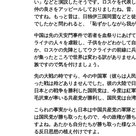
い」などと演説したそうです。ロスケを代表し
仲の良さをアッピールしておりましたね。昔、
ですね。もっと昔は、日独伊三国同盟などと徒
でしたかと問われると、「恥ずかしながら我が
中国は先の天安門事件で若者を血祭りにあげて
ライナの人々を虐殺し、子供をかどわかして自
か、ロスケの先陣としてウクライナの前線に兵
が集ったところで世界は変わる訳がありません
族ですので気を付けましょう。
先の大戦の時ですら、今の中国軍（彼らは人民
った戦は殆どありませんでした。彼の大陸で日
日本との戦争を勝利した国民党は、今度は紅軍
毛沢東が率いる共産党が勝利し、国民党は台湾
こられの事実からも日本は中国共産党の軍隊と
は国民党が勝ち取ったもので、今の政権が勝ち
すよね。あたかも自分たちが勝ち取った様なス
る反日思想の植え付けですよ。