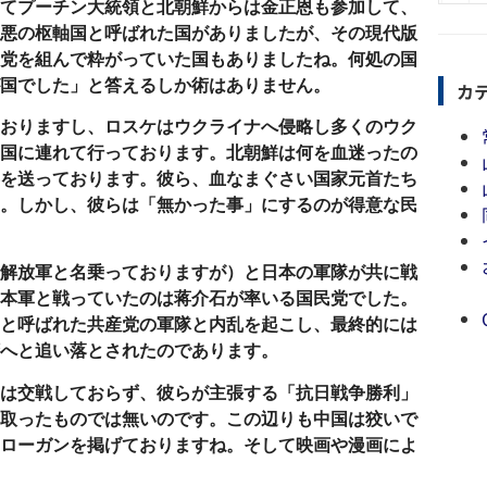
てプーチン大統領と北朝鮮からは金正恩も参加して、
悪の枢軸国と呼ばれた国がありましたが、その現代版
党を組んで粋がっていた国もありましたね。何処の国
国でした」と答えるしか術はありません。
カ
おりますし、ロスケはウクライナへ侵略し多くのウク
国に連れて行っております。北朝鮮は何を血迷ったの
を送っております。彼ら、血なまぐさい国家元首たち
。しかし、彼らは「無かった事」にするのが得意な民
解放軍と名乗っておりますが）と日本の軍隊が共に戦
本軍と戦っていたのは蒋介石が率いる国民党でした。
と呼ばれた共産党の軍隊と内乱を起こし、最終的には
へと追い落とされたのであります。
は交戦しておらず、彼らが主張する「抗日戦争勝利」
取ったものでは無いのです。この辺りも中国は狡いで
ローガンを掲げておりますね。そして映画や漫画によ