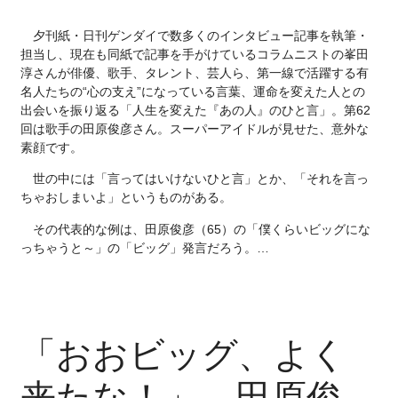
夕刊紙・日刊ゲンダイで数多くのインタビュー記事を執筆・
担当し、現在も同紙で記事を手がけているコラムニストの峯田
淳さんが俳優、歌手、タレント、芸人ら、第一線で活躍する有
名人たちの“心の支え”になっている言葉、運命を変えた人との
出会いを振り返る「人生を変えた『あの人』のひと言」。第62
回は歌手の田原俊彦さん。スーパーアイドルが見せた、意外な
素顔です。
世の中には「言ってはいけないひと言」とか、「それを言っ
ちゃおしまいよ」というものがある。
その代表的な例は、田原俊彦（65）の「僕くらいビッグにな
っちゃうと～」の「ビッグ」発言だろう。…
「おおビッグ、よく
来たな！」 田原俊